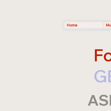
Home
Mu
Fo
G
AS